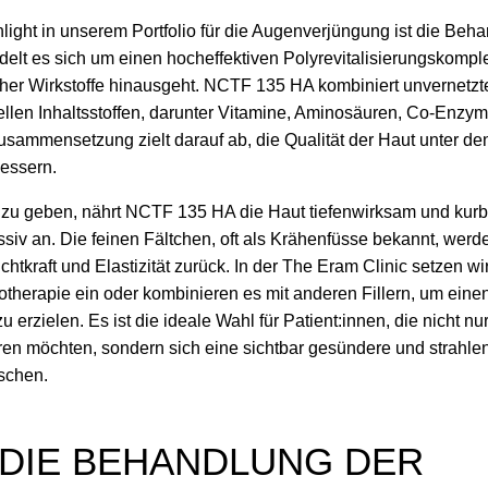
light in unserem Portfolio für die Augenverjüngung ist die Be
elt es sich um einen hocheffektiven Polyrevitalisierungskomple
er Wirkstoffe hinausgeht. NCTF 135 HA kombiniert unvernetzt
llen Inhaltsstoffen, darunter Vitamine, Aminosäuren, Co-Enzym
usammensetzung zielt darauf ab, die Qualität der Haut unter d
essern.
 zu geben, nährt NCTF 135 HA die Haut tiefenwirksam und kurbe
siv an. Die feinen Fältchen, oft als Krähenfüsse bekannt, werde
htkraft und Elastizität zurück. In der The Eram Clinic setzen w
therapie ein oder kombinieren es mit anderen Fillern, um ein
zu erzielen. Es ist die ideale Wahl für Patient:innen, die nicht nu
eren möchten, sondern sich eine sichtbar gesündere und strahle
schen.
DIE BEHANDLUNG DER