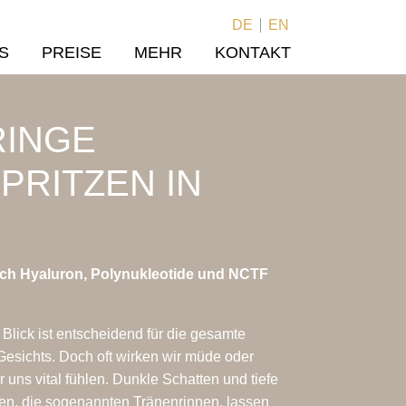
DE
EN
S
PREISE
MEHR
KONTAKT
INGE
PRITZEN IN
urch Hyaluron, Polynukleotide und NCTF
 Blick ist entscheidend für die gesamte
esichts. Doch oft wirken wir müde oder
 uns vital fühlen. Dunkle Schatten und tiefe
en, die sogenannten Tränenrinnen, lassen