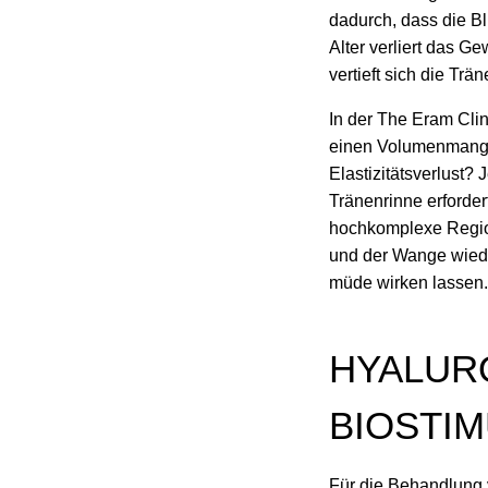
dadurch, dass die B
Alter verliert das G
vertieft sich die Trä
In der The Eram Clin
einen Volumenmangel
Elastizitätsverlust?
Tränenrinne erforde
hochkomplexe Region
und der Wange wiede
müde wirken lassen.
HYALUR
BIOSTIM
Für die Behandlung 