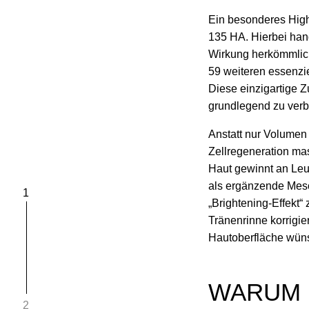
Ein besonderes High
135 HA. Hierbei hand
Wirkung herkömmlich
59 weiteren essenzie
Diese einzigartige Z
grundlegend zu verb
Anstatt nur Volumen
Zellregeneration mas
Haut gewinnt an Leuc
als ergänzende Meso
1
„Brightening-Effekt“ 
Tränenrinne korrigi
Hautoberfläche wün
WARUM 
2