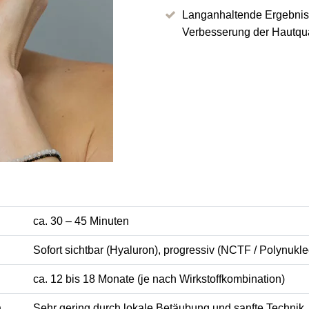
Langanhaltende Ergebnisse
Verbesserung der Hautqual
ca. 30 – 45 Minuten
Sofort sichtbar (Hyaluron), progressiv (NCTF / Polynukle
ca. 12 bis 18 Monate (je nach Wirkstoffkombination)
n
Sehr gering durch lokale Betäubung und sanfte Technik