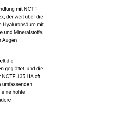
handlung mit NCTF
x, der weit über die
e Hyaluronsäure mit
e und Mineralstoffe.
en Augen
lt die
n geglättet, und die
ir NCTF 135 HA oft
en umfassenden
r eine hohle
ndere