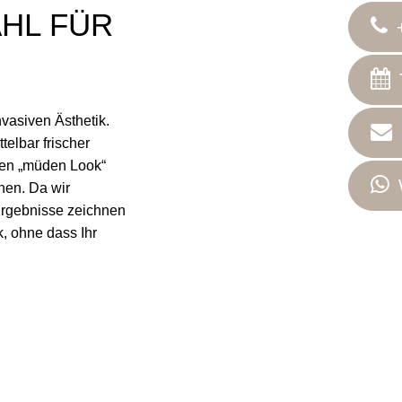
HL FÜR
vasiven Ästhetik.
telbar frischer
nten „müden Look“
nen. Da wir
Ergebnisse zeichnen
k, ohne dass Ihr