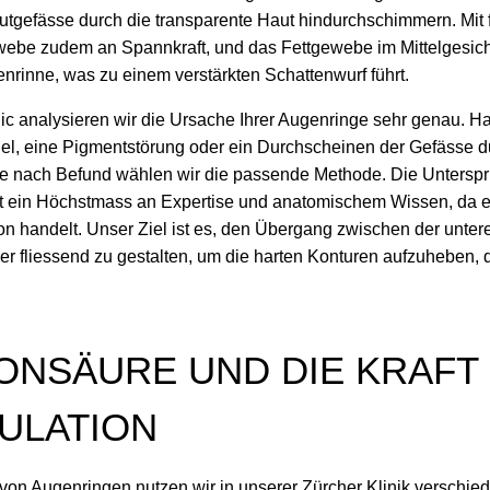
lutgefässe durch die transparente Haut hindurchschimmern. Mit 
ewebe zudem an Spannkraft, und das Fettgewebe im Mittelgesich
nenrinne, was zu einem verstärkten Schattenwurf führt.
ic analysieren wir die Ursache Ihrer Augenringe sehr genau. H
, eine Pigmentstörung oder ein Durchscheinen der Gefässe d
 Je nach Befund wählen wir die passende Methode. Die Unterspr
rt ein Höchstmass an Expertise und anatomischem Wissen, da e
 handelt. Unser Ziel ist es, den Übergang zwischen der unter
r fliessend zu gestalten, um die harten Konturen aufzuheben, 
ONSÄURE UND DIE KRAFT
ULATION
von Augenringen nutzen wir in unserer Zürcher Klinik verschie