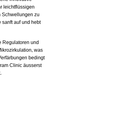
r leichtflüssigen
en Schwellungen zu
 sanft auf und hebt
he Regulatoren und
ikrozirkulation, was
 Verfärbungen bedingt
ram Clinic äusserst
.