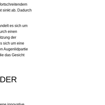
fortschreitendem
t sinkt ab. Dadurch
andelt es sich um
urch einen
itzung der
s sich um eine
en Augenlidpartie
die das Gesicht
 DER
dene innovative