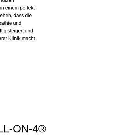
 nutzen
on einem perfekt
tehen, dass die
pathie und
tig steigert und
rer Klinik macht
LL-ON-4®