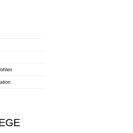
fohlen
ation
LEGE