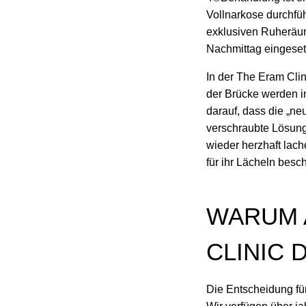
Vollnarkose durchfü
exklusiven Ruheräume
Nachmittag eingesetz
In der The Eram Clin
der Brücke werden i
darauf, dass die „neu
verschraubte Lösung
wieder herzhaft lach
für ihr Lächeln besc
WARUM 
CLINIC 
Die Entscheidung für