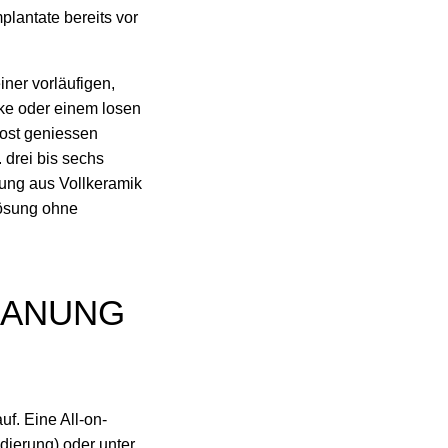
lantate bereits vor
iner vorläufigen,
ücke oder einem losen
Kost geniessen
 drei bis sechs
gung aus Vollkeramik
 Lösung ohne
LANUNG
uf. Eine All-on-
dierung) oder unter