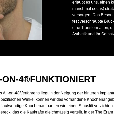
erlaubt es uns, einen k
manchmal sechs) strateg
versorgen. Das Besond
fest verschraubte Brück
eine Transformation, di
Ästhetik und Ihr Selbst
-ON-4®FUNKTIONIERT
 All-on-4®Verfahrens liegt in der Neigung der hinteren Implant
spezifischen Winkel können wir das vorhandene Knochenangeb
f aufwendige Knochenaufbauten wie einen Sinuslift verzichten. 
iereck, das die Kaukräfte gleichmässig verteilt. In der The Eram 