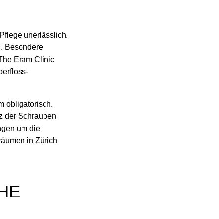
Pflege unerlässlich.
en. Besondere
The Eram Clinic
erfloss-
 obligatorisch.
itz der Schrauben
ungen um die
sräumen in Zürich
THE