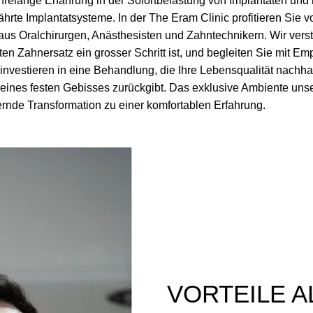
hrelange Erfahrung in der Sofortbelastung von Implantaten und
hrte Implantatsysteme. In der The Eram Clinic profitieren Sie v
aus Oralchirurgen, Anästhesisten und Zahntechnikern. Wir vers
ten Zahnersatz ein grosser Schritt ist, und begleiten Sie mit Em
 investieren in eine Behandlung, die Ihre Lebensqualität nachhal
 eines festen Gebisses zurückgibt. Das exklusive Ambiente unse
rnde Transformation zu einer komfortablen Erfahrung.
VORTEILE A