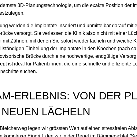
dernste 3D-Planungstechnologie, um die exakte Position der Imp
 festzulegen.
g werden die Implantate inseriert und unmittelbar darauf mit e
Brücke versorgt. Sie verlassen die Klinik also nicht mit einer L
n mit Zähnen, mit denen Sie sofort wieder lächeln und weiche 
lständigen Einheilung der Implantate in den Knochen (nach ca.
rovisorische Brücke durch eine hochwertige, endgültige Versor
pt ist ideal für Patient:innen, die eine schnelle und effiziente
nschritte suchen.
AM-ERLEBNIS: VON DER P
M NEUEN LÄCHELN
 Bleicherweg legen wir grössten Wert auf einen stressfreien Abla
 komplexer Eingriff, den wir in der Regel im Dämmerschlaf (Se