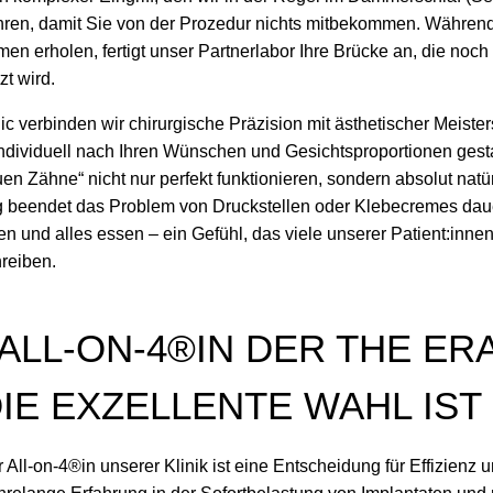
hren, damit Sie von der Prozedur nichts mitbekommen. Während
n erholen, fertigt unser Partnerlabor Ihre Brücke an, die noc
t wird.
ic verbinden wir chirurgische Präzision mit ästhetischer Meiste
ndividuell nach Ihren Wünschen und Gesichtsproportionen gesta
en Zähne“ nicht nur perfekt funktionieren, sondern absolut natür
 beendet das Problem von Druckstellen oder Klebecremes daue
en und alles essen – ein Gefühl, das viele unserer Patient:inne
hreiben.
ALL-ON-4®IN DER THE ER
DIE EXZELLENTE WAHL IST
 All-on-4®in unserer Klinik ist eine Entscheidung für Effizienz u